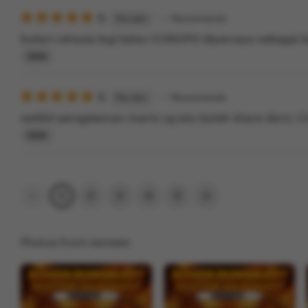
i
5
r
5
Recommends
This item
s
out
e
bukan rahasia lagi kalau CONGPG dipercaya sebagai b
of
t
5
v
i
stars
L
i
n
i
e
5
g
5
Recommends
This item
s
out
w
r
sedikit pengalaman manis yg aku boleh share disni, 
of
t
b
5
e
i
stars
L
y
v
n
i
A
i
g
s
l
e
Previous
Next
r
2
3
4
5
1
t
page
page
i
w
e
i
a
b
v
n
h
Photos from reviews
y
i
g
S
e
r
L
w
e
O
b