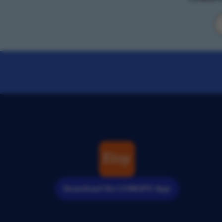
En
y
em
Download the CONGPG App