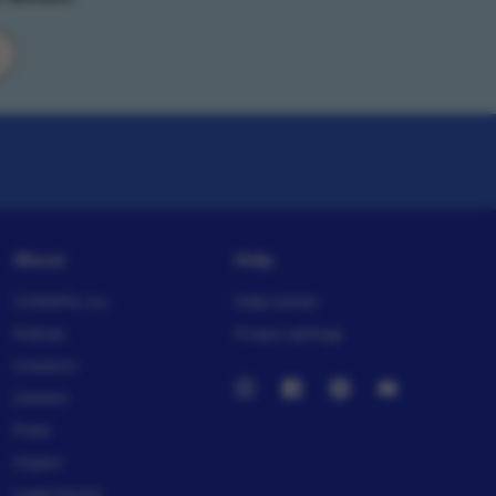
About
Help
CONGPG, Inc.
Help Center
Policies
Privacy settings
Investors
Instagram
Facebook
Pinterest
Youtube
Careers
Press
Impact
Legal imprint