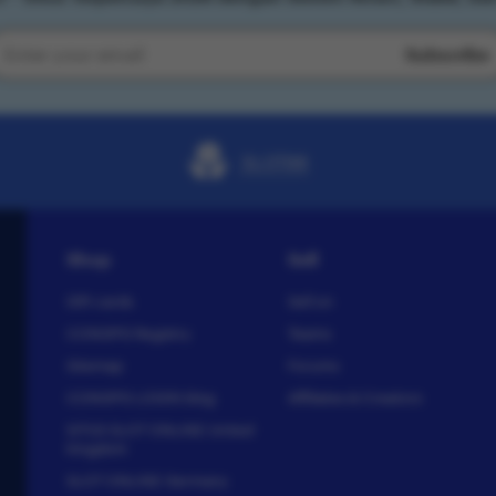
Subscribe
ter
our
ail
SLOT88
Shop
Sell
Gift cards
Sell on
CONGPG Registry
Teams
Sitemap
Forums
CONGPG LOGIN blog
Affiliates & Creators
SITUS SLOT ONLINE United
Kingdom
SLOT ONLINE Germany