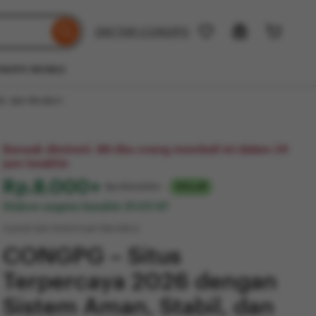
DAFTAR CONGPG
NGPG MOBILE
l, dan Modern
Banyak diminati. 88 ribu orang membeli ini dalam 24
jam terakhir.
Harga:
Rp.8.000+
Normal:
Rp 100.000+
75% off
Diskon segera berahir
21:07:47
Syarat dan ketentuan (berlaku)
CONGPG – Situs
Terpercaya 2026 dengan
Sistem Aman, Stabil, dan