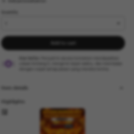
Add personalization
Quantity
Add to cart
0)
Value (9)
Comfort (8)
Ease of use (2)
Condition (1)
Star Seller.
Penjual ini secara konsisten mendapatkan
ulasan bintang 5, mengirim tepat waktu, dan membalas
dengan cepat setiap pesan yang mereka terima.
Item details
Highlights