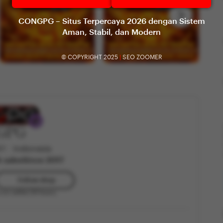
CONGPG – Situs Terpercaya 2026 dengan Sistem
Aman, Stabil, dan Modern
© COPYRIGHT 2025
|
SEO ZOOMER
GPG
K1
|
Indonesia
 sales
Since 2017
Follow shop
ponds
within 24 hours.